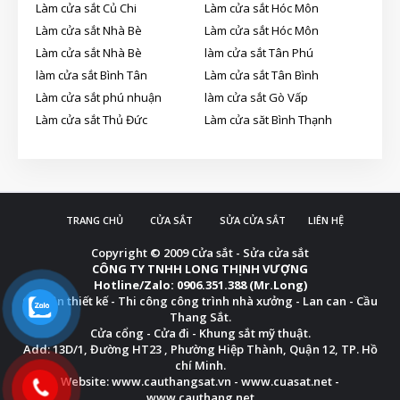
Làm cửa sắt Củ Chi
Làm cửa sắt Hóc Môn
Làm cửa sắt Nhà Bè
Làm cửa sắt Hóc Môn
Làm cửa sắt Nhà Bè
làm cửa sắt Tân Phú
làm cửa sắt Bình Tân
Làm cửa sắt Tân Bình
Làm cửa sắt phú nhuận
làm cửa sắt Gò Vấp
Làm cửa sắt Thủ Đức
Làm cửa săt Bình Thạnh
TRANG CHỦ
CỬA SẮT
SỬA CỬA SẮT
LIÊN HỆ
Copyright © 2009
Cửa sắt - Sửa cửa sắt
CÔNG TY TNHH LONG THỊNH VƯỢNG
Hotline/Zalo: 0906.351.388 (Mr.Long)
Chuyên thiết kế - Thi công công trình nhà xưởng - Lan can - Cầu
Thang Sắt.
Cửa cổng - Cửa đi - Khung sắt mỹ thuật.
Add: 13D/1, Đường HT23 , Phường Hiệp Thành, Quận 12, TP. Hồ
chí Minh.
Website: www.cauthangsat.vn - www.cuasat.net -
www.cauthang.net