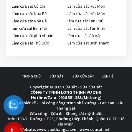
Làm cửa sắt Củ Chi
Làm cửa sắt Hóc Môn
Làm cửa sắt Nhà Bè
Làm cửa sắt Hóc Môn
Làm cửa sắt Nhà Bè
làm cửa sắt Tân Phú
làm cửa sắt Bình Tân
Làm cửa sắt Tân Bình
Làm cửa sắt phú nhuận
làm cửa sắt Gò Vấp
Làm cửa sắt Thủ Đức
Làm cửa săt Bình Thạnh
TRANG CHỦ
CỬA SẮT
SỬA CỬA SẮT
LIÊN HỆ
Copyright © 2009
Cửa sắt - Sửa cửa sắt
CÔNG TY TNHH LONG THỊNH VƯỢNG
Hotline/Zalo: 0906.351.388 (Mr.Long)
Chuyên thiết kế - Thi công công trình nhà xưởng - Lan can - Cầu
Thang Sắt.
Cửa cổng - Cửa đi - Khung sắt mỹ thuật.
Add: 13D/1, Đường HT23 , Phường Hiệp Thành, Quận 12, TP. Hồ
chí Minh.
Website: www.cauthangsat.vn - www.cuasat.net -