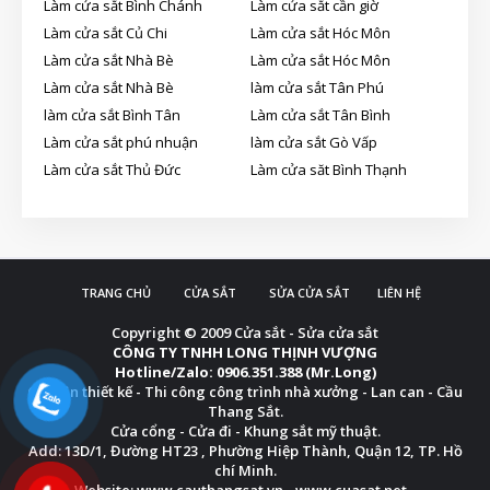
Làm cửa sắt Bình Chánh
Làm cửa sắt cần giờ
Làm cửa sắt Củ Chi
Làm cửa sắt Hóc Môn
Làm cửa sắt Nhà Bè
Làm cửa sắt Hóc Môn
Làm cửa sắt Nhà Bè
làm cửa sắt Tân Phú
làm cửa sắt Bình Tân
Làm cửa sắt Tân Bình
Làm cửa sắt phú nhuận
làm cửa sắt Gò Vấp
Làm cửa sắt Thủ Đức
Làm cửa săt Bình Thạnh
TRANG CHỦ
CỬA SẮT
SỬA CỬA SẮT
LIÊN HỆ
Copyright © 2009
Cửa sắt - Sửa cửa sắt
CÔNG TY TNHH LONG THỊNH VƯỢNG
Hotline/Zalo: 0906.351.388 (Mr.Long)
Chuyên thiết kế - Thi công công trình nhà xưởng - Lan can - Cầu
Thang Sắt.
Cửa cổng - Cửa đi - Khung sắt mỹ thuật.
Add: 13D/1, Đường HT23 , Phường Hiệp Thành, Quận 12, TP. Hồ
chí Minh.
Website: www.cauthangsat.vn - www.cuasat.net -