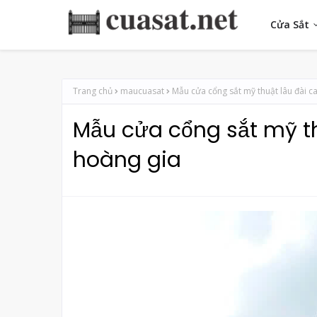
Cửa Sắt
Trang chủ
maucuasat
Mẫu cửa cổng sắt mỹ thuật lâu đài c
Mẫu cửa cổng sắt mỹ t
hoàng gia