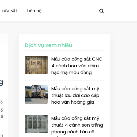
 cửa sắt
Liên hệ
Dịch vụ xem nhiều
Mẫu cửa cổng sắt CNC
4 cánh hoa văn chim
hạc mạ màu đồng
g
Mẫu cửa cổng sắt mỹ
thuật lâu đài cao cấp
g.
hoa văn hoàng gia
ng
iá
Mẫu cửa cổng sắt mỹ
thuật 4 cánh sơn trắng
phong cách tân cổ
àn