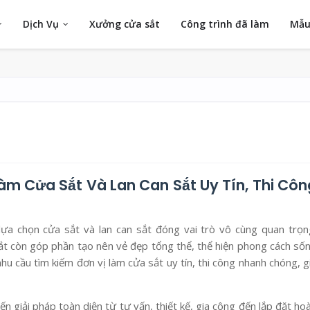
Dịch Vụ
Xưởng cửa sắt
Công trình đã làm
Mẫu
àm Cửa Sắt Và Lan Can Sắt Uy Tín, Thi Côn
lựa chọn cửa sắt và lan can sắt đóng vai trò vô cùng quan trọn
sắt còn góp phần tạo nên vẻ đẹp tổng thể, thể hiện phong cách số
u cầu tìm kiếm đơn vị làm cửa sắt uy tín, thi công nhanh chóng, g
giải pháp toàn diện từ tư vấn, thiết kế, gia công đến lắp đặt ho