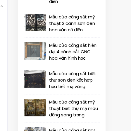
điển
o,
Mẫu cửa cổng sắt mỹ
thuật 2 cánh sơn đen
hoa văn cổ điển
Mẫu cửa cổng sắt hiện
đại 4 cánh cắt CNC
hoa văn hình học
Mẫu cửa cổng sắt biệt
thự sơn đen kết hợp
họa tiết mạ vàng
Mẫu cửa cổng sắt mỹ
thuật biệt thự mạ màu
đồng sang trọng
Mẫu cửa cổng sắt mỹ