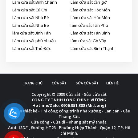
Làm cửa sắt Bình Chánh
Làm cửa sắt cần giờ
Làm cửa sắt Củ Chi
Làm cửa sắt Hóc Môn
Làm cửa sắt Nhà Bè
Làm cửa sắt Hóc Môn
Làm cửa sắt Nhà Bè
làm cửa sắt Tân Phú
làm cửa sắt Bình Tân
Làm cửa sắt Tân Bình
Làm cửa sắt phú nhuận
làm cửa sắt Gò Vấp
Làm cửa sắt Thủ Đức
Làm cửa săt Bình Thạnh
TRANG CHỦ
CỬA SẮT
SỬA CỬA SẮT
LIÊN HỆ
Copyright © 2009
Cửa sắt - Sửa cửa sắt
CÔNG TY TNHH LONG THỊNH VƯỢNG
Hotline/Zalo: 0906.351.388 (Mr.Long)
Chuyên thiết kế - Thi công công trình nhà xưởng - Lan can - Cầu
Thang Sắt.
Cửa cổng - Cửa đi - Khung sắt mỹ thuật.
Add: 13D/1, Đường HT23 , Phường Hiệp Thành, Quận 12, TP. Hồ
chí Minh.