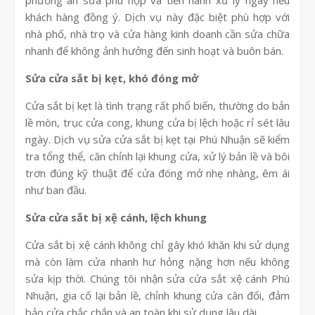
phương án sửa phù hợp và tiến hành xử lý ngay nếu
khách hàng đồng ý. Dịch vụ này đặc biệt phù hợp với
nhà phố, nhà trọ và cửa hàng kinh doanh cần sửa chữa
nhanh để không ảnh hưởng đến sinh hoạt và buôn bán.
Sửa cửa sắt bị kẹt, khó đóng mở
Cửa sắt bị kẹt là tình trạng rất phổ biến, thường do bản
lề mòn, trục cửa cong, khung cửa bị lệch hoặc rỉ sét lâu
ngày. Dịch vụ sửa cửa sắt bị kẹt tại Phú Nhuận sẽ kiểm
tra tổng thể, căn chỉnh lại khung cửa, xử lý bản lề và bôi
trơn đúng kỹ thuật để cửa đóng mở nhẹ nhàng, êm ái
như ban đầu.
Sửa cửa sắt bị xệ cánh, lệch khung
Cửa sắt bị xệ cánh không chỉ gây khó khăn khi sử dụng
mà còn làm cửa nhanh hư hỏng nặng hơn nếu không
sửa kịp thời. Chúng tôi nhận sửa cửa sắt xệ cánh Phú
Nhuận, gia cố lại bản lề, chỉnh khung cửa cân đối, đảm
bảo cửa chắc chắn và an toàn khi sử dụng lâu dài.