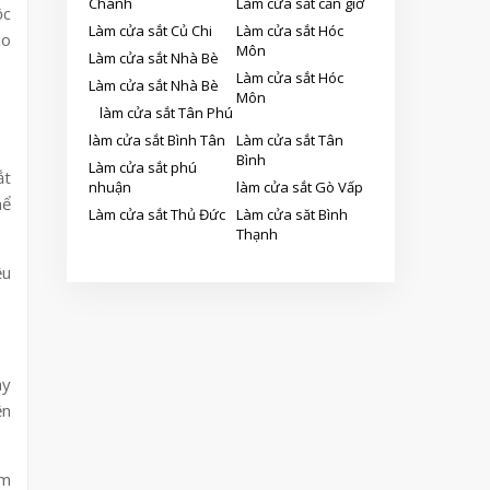
Chánh
Làm cửa sắt cần giờ
ộc
Làm cửa sắt Củ Chi
Làm cửa sắt Hóc
ho
Môn
Làm cửa sắt Nhà Bè
Làm cửa sắt Hóc
Làm cửa sắt Nhà Bè
Môn
làm cửa sắt Tân Phú
làm cửa sắt Bình Tân
Làm cửa sắt Tân
Bình
Làm cửa sắt phú
ắt
nhuận
làm cửa sắt Gò Vấp
hể
Làm cửa sắt Thủ Đức
Làm cửa săt Bình
Thạnh
ều
ay
ện
ảm