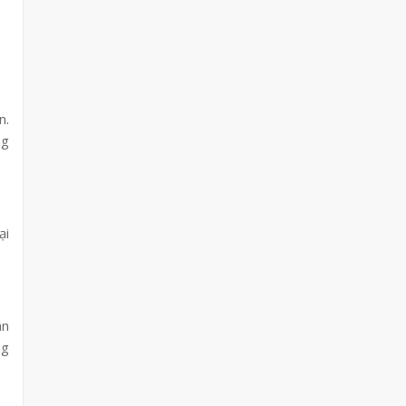
n.
ng
ại
ân
ng