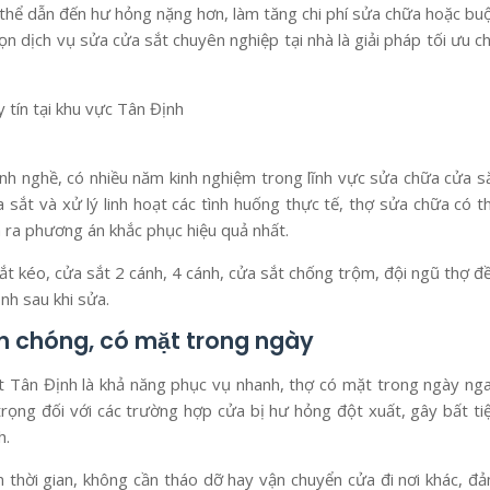
 thể dẫn đến hư hỏng nặng hơn, làm tăng chi phí sửa chữa hoặc bu
họn dịch vụ sửa cửa sắt chuyên nghiệp tại nhà là giải pháp tối ưu c
 tín tại khu vực Tân Định
ành nghề, có nhiều năm kinh nghiệm trong lĩnh vực sửa chữa cửa s
sắt và xử lý linh hoạt các tình huống thực tế, thợ sửa chữa có t
ra phương án khắc phục hiệu quả nhất.
ắt kéo, cửa sắt 2 cánh, 4 cánh, cửa sắt chống trộm, đội ngũ thợ đ
nh sau khi sửa.
nh chóng, có mặt trong ngày
 Tân Định là khả năng phục vụ nhanh, thợ có mặt trong ngày ng
 trọng đối với các trường hợp cửa bị hư hỏng đột xuất, gây bất ti
h.
m thời gian, không cần tháo dỡ hay vận chuyển cửa đi nơi khác, đ