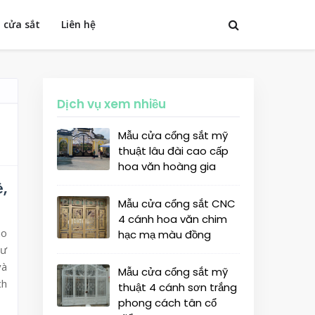
 cửa sắt
Liên hệ
Dịch vụ xem nhiều
Mẫu cửa cổng sắt mỹ
thuật lâu đài cao cấp
hoa văn hoàng gia
,
Mẫu cửa cổng sắt CNC
4 cánh hoa văn chim
ho
hạc mạ màu đồng
hư
và
Mẫu cửa cổng sắt mỹ
ch
thuật 4 cánh sơn trắng
phong cách tân cổ