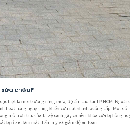
n sửa chữa?
, đặc biệt là môi trường nắng mưa, độ ẩm cao tại TP.HCM. Ngoài r
inh hoạt hằng ngày cũng khiến cửa sắt nhanh xuống cấp. Một số l
đóng mở trơn tru, cửa bị xệ cánh gây cạ nền, khóa cửa bị hỏng ho
 sắt bị rỉ sét làm mất thẩm mỹ và giảm độ an toàn.