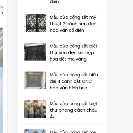
điển
ng
và
Mẫu cửa cổng sắt mỹ
thuật 2 cánh sơn đen
hoa văn cổ điển
Mẫu cửa cổng sắt biệt
thự sơn đen kết hợp
họa tiết mạ vàng
Mẫu cửa cổng sắt hiện
đại 4 cánh cắt CNC
hoa văn hình học
Mẫu cửa cổng sắt biệt
thự phong cách châu
Âu
Mẫu cửa cổng sắt mỹ