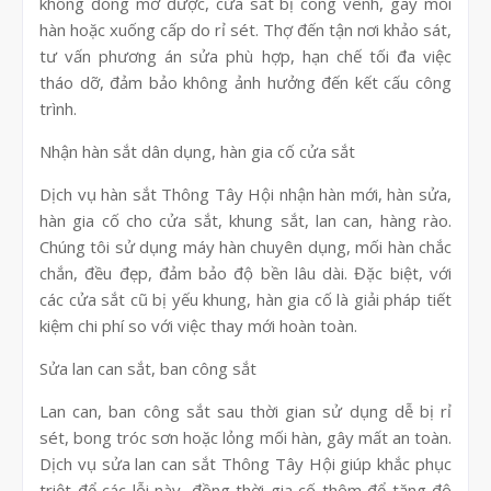
không đóng mở được, cửa sắt bị cong vênh, gãy mối
hàn hoặc xuống cấp do rỉ sét. Thợ đến tận nơi khảo sát,
tư vấn phương án sửa phù hợp, hạn chế tối đa việc
tháo dỡ, đảm bảo không ảnh hưởng đến kết cấu công
trình.
Nhận hàn sắt dân dụng, hàn gia cố cửa sắt
Dịch vụ hàn sắt Thông Tây Hội nhận hàn mới, hàn sửa,
hàn gia cố cho cửa sắt, khung sắt, lan can, hàng rào.
Chúng tôi sử dụng máy hàn chuyên dụng, mối hàn chắc
chắn, đều đẹp, đảm bảo độ bền lâu dài. Đặc biệt, với
các cửa sắt cũ bị yếu khung, hàn gia cố là giải pháp tiết
kiệm chi phí so với việc thay mới hoàn toàn.
Sửa lan can sắt, ban công sắt
Lan can, ban công sắt sau thời gian sử dụng dễ bị rỉ
sét, bong tróc sơn hoặc lỏng mối hàn, gây mất an toàn.
Dịch vụ sửa lan can sắt Thông Tây Hội giúp khắc phục
triệt để các lỗi này, đồng thời gia cố thêm để tăng độ