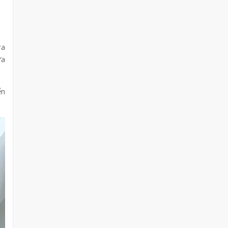
ra
ữa
ến