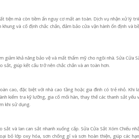
t tiện mà còn tiềm ẩn nguy cơ mất an toàn. Dịch vụ nhận xử lý tri
ỉnh khung và cố định chắc chắn, đảm bảo cửa vận hành ổn định và b
àm giảm khả năng bảo vệ và mất thẩm mỹ cho ngôi nhà. Sửa Cửa S
 sắt, giúp kết cấu trở nên chắc chắn và an toàn hơn.
àn cao, đặc biệt với nhà cao tầng hoặc gia đình có trẻ nhỏ. Khi l
 hành kiểm tra kỹ lưỡng, gia cố mối hàn, thay thế các thanh sắt yếu 
âm khi sử dụng.
rào sắt và lan can sắt nhanh xuống cấp. Sửa Cửa Sắt Xóm Chiếu nh
loại bỏ lớp oxy hóa, sơn chống gỉ và sơn hoàn thiện, giúp các hạ