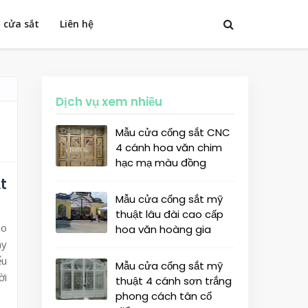
 cửa sắt
Liên hệ
Dịch vụ xem nhiều
Mẫu cửa cổng sắt CNC
4 cánh hoa văn chim
hạc mạ màu đồng
t
Mẫu cửa cổng sắt mỹ
thuật lâu đài cao cấp
ảo
hoa văn hoàng gia
ày
ểu
Mẫu cửa cổng sắt mỹ
ời
thuật 4 cánh sơn trắng
phong cách tân cổ