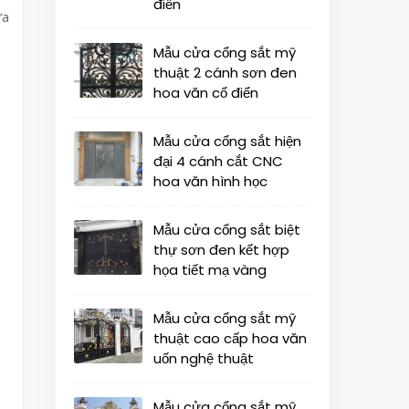
điển
ửa
Mẫu cửa cổng sắt mỹ
thuật 2 cánh sơn đen
hoa văn cổ điển
Mẫu cửa cổng sắt hiện
đại 4 cánh cắt CNC
hoa văn hình học
Mẫu cửa cổng sắt biệt
thự sơn đen kết hợp
họa tiết mạ vàng
Mẫu cửa cổng sắt mỹ
thuật cao cấp hoa văn
uốn nghệ thuật
Mẫu cửa cổng sắt mỹ